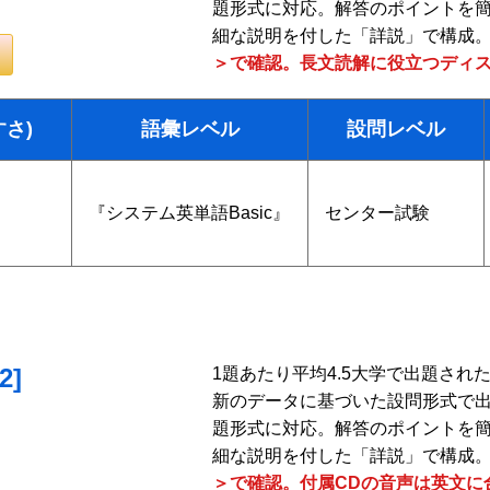
題形式に対応。解答のポイントを
細な説明を付した「詳説」で構成
＞で確認。長文読解に役立つディ
すさ)
語彙レベル
設問レベル
『システム英単語Basic』
センター試験
]
1題あたり平均4.5大学で出題さ
新のデータに基づいた設問形式で
題形式に対応。解答のポイントを
細な説明を付した「詳説」で構成
＞で確認。付属CDの音声は英文に