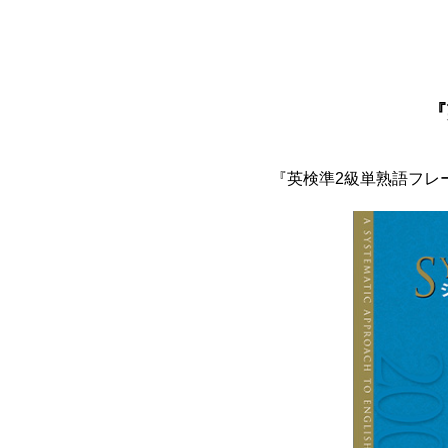
『
『英検準2級単熟語フレ