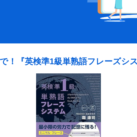
で！
『英検準1級単熟語フレーズシ