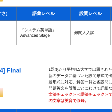
すさ)
語彙レベル
設問レベル
『システム英単語』
難関大入試
Advanced Stage
Final
1題あたり平均4.5大学で出題さ
新のデータに基づいた設問形式で
題形式に対応。解答一覧と各設問
問題英文を段落ごとにわけて詳細
文法チェック＞＜語法チェック＞で
の文章は英音で収録。