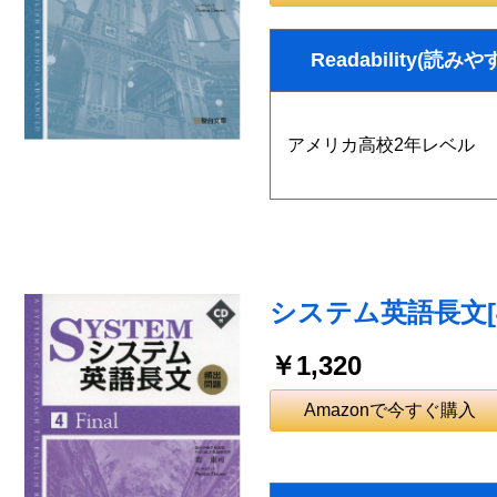
Readability(読みや
アメリカ高校2年レベル
システム英語長文[4] 
￥1,320
Amazonで今すぐ購入