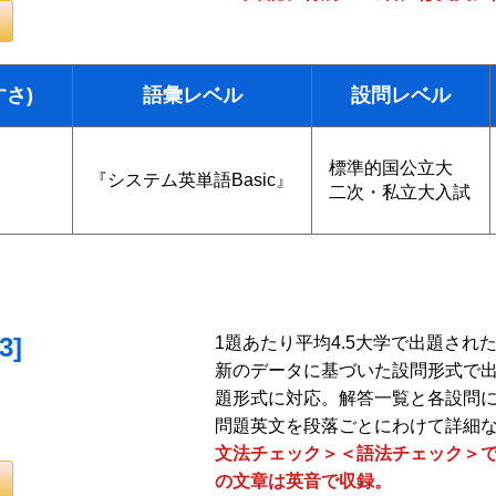
すさ)
語彙レベル
設問レベル
標準的国公立大
『システム英単語Basic』
二次・私立大入試
]
1題あたり平均4.5大学で出題さ
新のデータに基づいた設問形式で
題形式に対応。解答一覧と各設問
問題英文を段落ごとにわけて詳細
文法チェック＞＜語法チェック＞で
の文章は英音で収録。