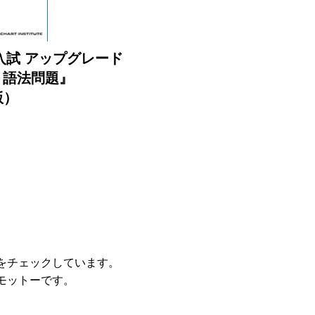
入試 アップグレード
法・語法問題』
版）
をチェックしています。
モットーです。